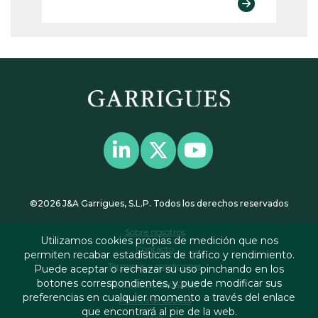
©2026 J&A Garrigues, S.L.P. Todos los derechos reservados
Sobre nosotros
Utilizamos cookies propias de medición que nos
Contacto
permiten recabar estadísticas de tráfico y rendimiento.
Términos y condiciones
Puede aceptar o rechazar su uso pinchando en los
botones correspondientes, y puede modificar sus
Política de privacidad
preferencias en cualquier momento a través del enlace
Política de cookies
que encontrará al pie de la web.
RSS