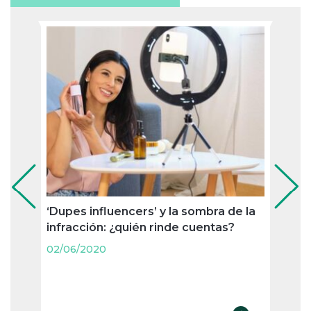
‘Dupes influencers’ y la sombra de la
Game
infracción: ¿quién rinde cuentas?
frent
drago
02/06/2020
02/06