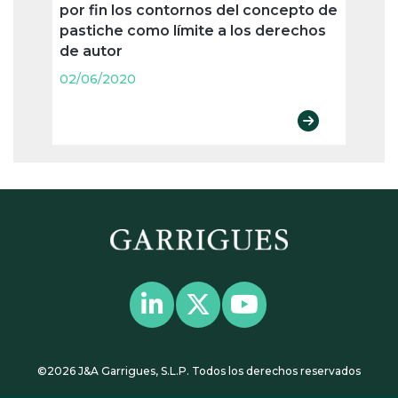
por fin los contornos del concepto de
Provi
pastiche como límite a los derechos
caduc
de autor
Comit
uso
02/06/2020
02/06
©2026 J&A Garrigues, S.L.P. Todos los derechos reservados