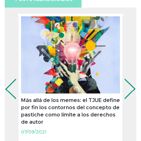
Más allá de los memes: el TJUE define
Ronc
por fin los contornos del concepto de
convi
pastiche como límite a los derechos
confl
de autor
07/09
07/09/2021