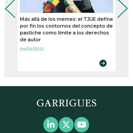
Más allá de los memes: el TJUE define
Sin u
por fin los contornos del concepto de
Provi
pastiche como límite a los derechos
caduc
de autor
Comit
uso
04/05/2021
04/05