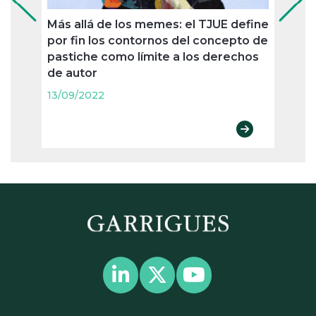
Más allá de los memes: el TJUE define
Sin u
por fin los contornos del concepto de
Provi
pastiche como límite a los derechos
caduc
de autor
Comit
uso
13/09/2022
13/09