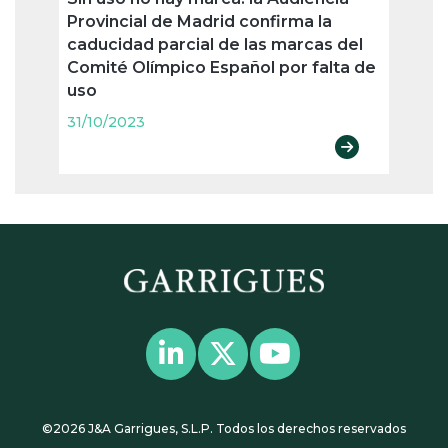
Provincial de Madrid confirma la
convi
caducidad parcial de las marcas del
confl
Comité Olímpico Español por falta de
31/10
uso
31/10/2023
©2026 J&A Garrigues, S.L.P. Todos los derechos reservados