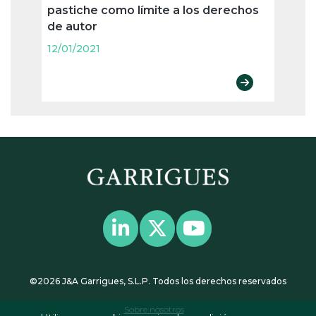
pastiche como límite a los derechos
confl
de autor
12/01
12/01/2021
©2026 J&A Garrigues, S.L.P. Todos los derechos reservados
Sobre nosotros