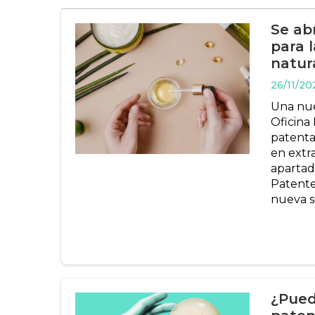
Se ab
para 
natur
26/11/20
Una nue
Oficina
patenta
en extr
apartado
Patente
nueva s
¿Pued