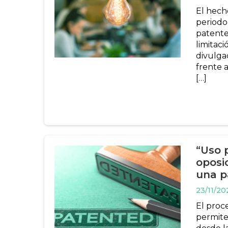
El hech
periodo 
patente
limitaci
divulga
frente a
[…]
“Uso 
oposi
una p
23/11/20
El proc
permite