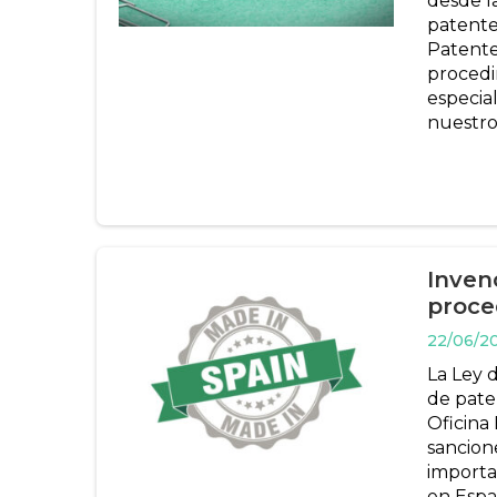
desde l
patente
Patente
procedi
especia
nuestro
Inven
proce
22/06/2
La Ley 
de pate
Oficina
sancion
importan
en Españ