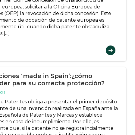
a mención de concesión de una solicitud de
 europea, solicitar a la Oficina Europea de
s (OEP) la revocación de dicha concesión. Este
miento de oposición de patente europea es
lmente útil cuando dicha patente obstaculiza
s […]
ciones ‘made in Spain’:¿cómo
der para su correcta protección?
021
de Patentes obliga a presentar el primer depósito
nte de una invención realizada en España ante la
 Española de Patentes y Marcas y establece
es en caso de incumplimiento. Por ello, es
te que, si la patente no se registra incialmente
a, sea posible probar la justificación para su