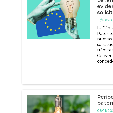
paten
evide
solici
17/10/20
La Cáma
Patente
nuevas 
solicit
trámites
Conveni
concede
Perio
paten
08/11/20