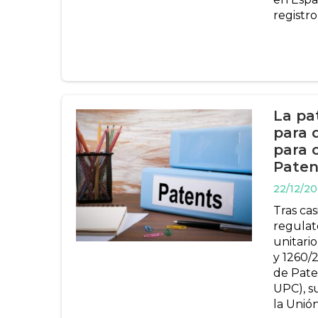
registro
La pat
para 
para 
Paten
22/12/2
Tras ca
regulat
unitari
y 1260/
de Paten
UPC), s
la Unió