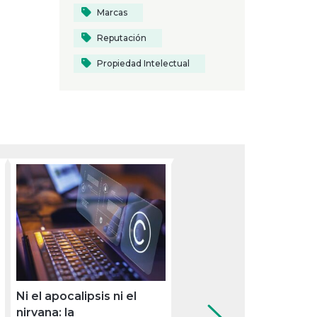
Marcas
Reputación
Propiedad Intelectual
Ni el apocalipsis ni el
La Mafia ya no se sient
nirvana: la
la mesa: la OEPM sigue