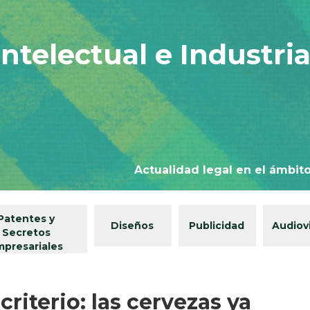
ntelectual e Industria
Actualidad legal en el ámbito
Patentes y
Diseños
Publicidad
Audiov
Secretos
mpresariales
riterio: las cervezas ya