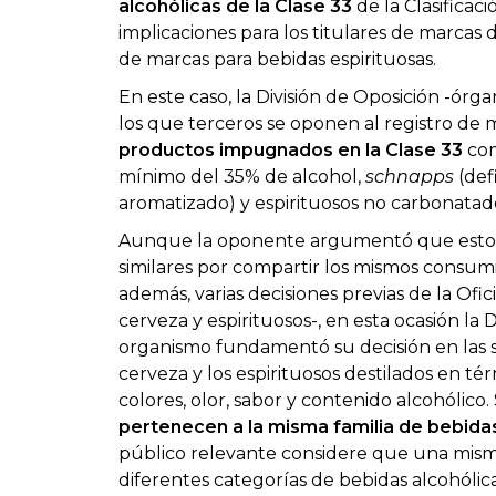
alcohólicas de la Clase 33
de la Clasificac
implicaciones para los titulares de marcas
de marcas para bebidas espirituosas.
En este caso, la División de Oposición -ór
los que terceros se oponen al registro de m
productos impugnados en la Clase 33
com
mínimo del 35% de alcohol,
schnapps
(def
aromatizado) y espirituosos no carbonatad
Aunque la oponente argumentó que estos
similares por compartir los mismos consumi
además, varias decisiones previas de la Ofi
cerveza y espirituosos-, en esta ocasión la
organismo fundamentó su decisión en las sig
cerveza y los espirituosos destilados en t
colores, olor, sabor y contenido alcohólico
pertenecen a la misma familia de bebidas
público relevante considere que una misma
diferentes categorías de bebidas alcohólica