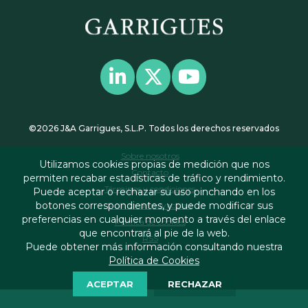
©2026 J&A Garrigues, S.L.P. Todos los derechos reservados
Sobre nosotros
Utilizamos cookies propias de medición que nos
Contacto
permiten recabar estadísticas de tráfico y rendimiento.
Términos y condiciones
Puede aceptar o rechazar su uso pinchando en los
botones correspondientes, y puede modificar sus
Política de privacidad
preferencias en cualquier momento a través del enlace
Política de cookies
que encontrará al pie de la web.
RSS
Puede obtener más información consultando nuestra
Política de Cookies
ACEPTAR
RECHAZAR