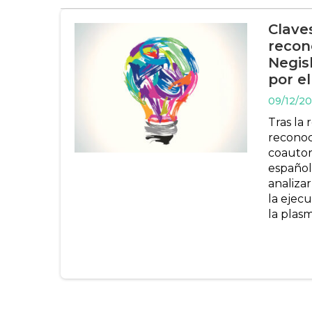
Clave
recono
Negis
por e
09/12/2
Tras la
reconoc
coautora
español
analiza
la ejec
la plas